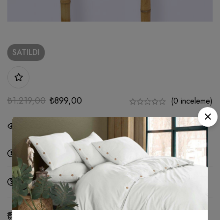
SATILDI
₺
1.219,00
₺
899,00
(0 inceleme)
26
kişi şu anda bu ürünü inceliyor
Alternative:
Bir Soru Sor
Paylaş
Tahmini teslim:
09 - 15 Ağu, 2026