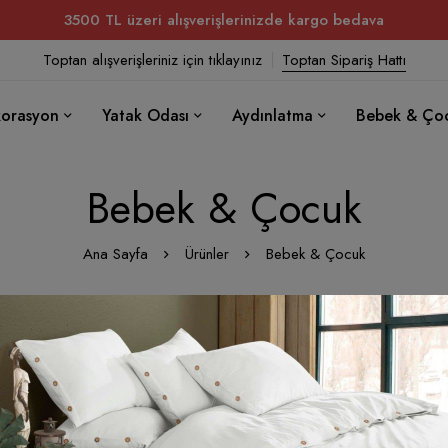
3500 TL üzeri alışverişlerinizde kargo bedava
Toptan alışverişleriniz için tıklayınız
Toptan Sipariş Hattı
orasyon
Yatak Odası
Aydınlatma
Bebek & Ço
Bebek & Çocuk
Ana Sayfa
Ürünler
Bebek & Çocuk
minizle eşleşen ürün bulunamadı.