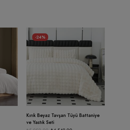
-24%
-31
Kırık Beyaz Tavşan Tüyü Battaniye
Bella S
ve Yastık Seti
Takımı