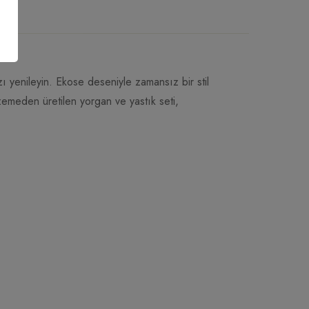
zı yenileyin. Ekose deseniyle zamansız bir stil
zemeden üretilen yorgan ve yastık seti,