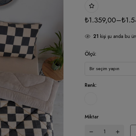
₺
1.359,00
–
₺
1.5
21
kişi şu anda bu ür
Ölçü:
Renk:
Miktar