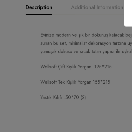
Description
Additional Information
Evinize modern ve şık bir dokunuş katacak bej s
sunan bu set, minimalist dekorasyon tarzına uy
yumuşak dokusu ve sıcak tutan yapısı ile uykul
Wellsoft Çift Kişilik Yorgan: 195*215
Wellsoft Tek Kişilik Yorgan:155*215
Yastık Kılıfı :50*70 (2)