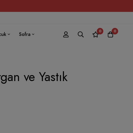
0
0
cuk
Sofra
rgan ve Yastık