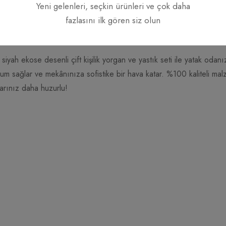
Yeni gelenleri, seçkin ürünleri ve çok daha
Reviews (0)
Sorular
fazlasını ilk gören siz olun
iyah ekose desenli çift kişilik yorgan ve yastık seti ile yatak odanı
um sağlar ve mekânınıza sofistike bir hava katar. %100 kaliteli mal
arınız daha huzurlu!