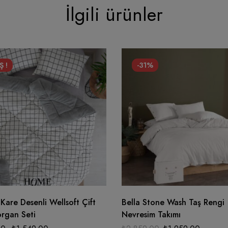
İlgili ürünler
Ş !
-31%
are Desenli Wellsoft Çift
Bella Stone Wash Taş Rengi
Yorgan Seti
Nevresim Takımı