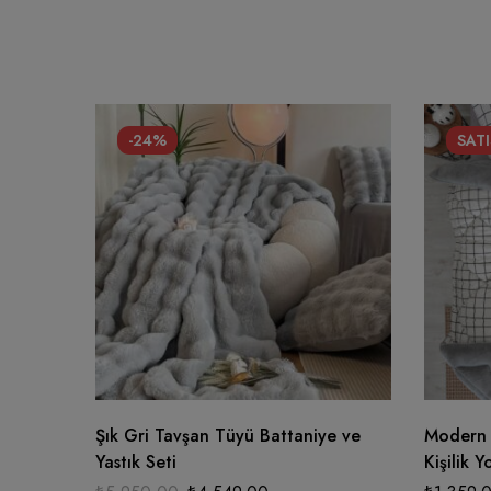
-24%
SATI
Şık Gri Tavşan Tüyü Battaniye ve
Modern K
Yastık Seti
Kişilik 