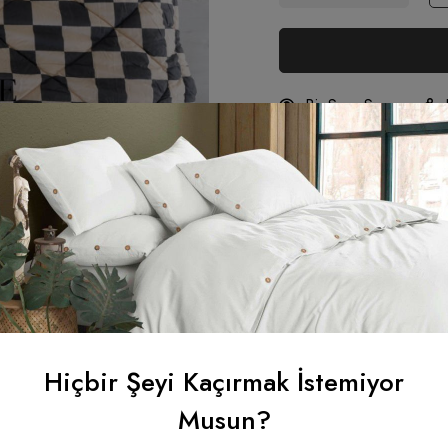
Bir Soru Sor
Alternative:
Ağır:
Ağır Ürünler
Tahmini teslim:
11
Ücretsiz Kargo ve 
Hiçbir Şeyi Kaçırmak İstemiyor
Musun?