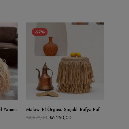
-27%
El Yapımı
Malawi El Örgüsü Saçaklı Rafya Puf
₺
8.579,00
₺
6.250,00