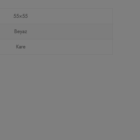
55×55
Beyaz
Kare