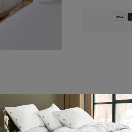
Reviews (0)
Sorular
ah Dokuması Yer Minderi