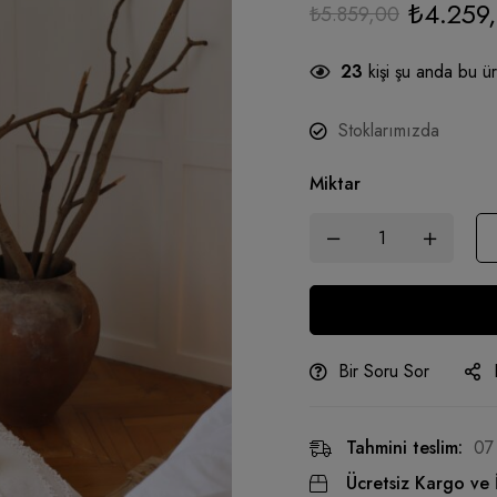
₺
4.259
₺
5.859,00
23
kişi şu anda bu ür
Stoklarımızda
Miktar
Bir Soru Sor
Alternative:
Tahmini teslim:
07
Ücretsiz Kargo ve 