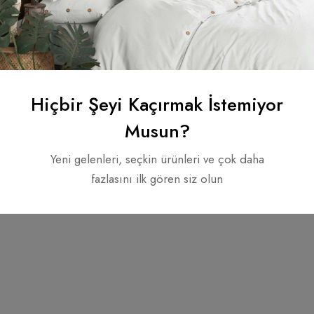
tiyorsanız, Whitney Pamuklu Tezgah Dokuması
yer minderi
tam siz
 de dayanıklı bir dokuya sahiptir. Whitney Pamuklu Tezgah Dokum
 saçaklı kenar tasarımı ise eğlenceli ama sofistike bir görünüm ve his
nmuştur. Bu da ona özel ve otantik bir karakter kazandırır. Whit
. Ürün iç dolgulu olarak gönderilmektedir. Bu özel yer minderini şim
Hiçbir Şeyi Kaçırmak İstemiyor
Musun?
Yeni gelenleri, seçkin ürünleri ve çok daha
fazlasını ilk gören siz olun