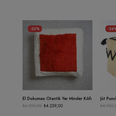
-32%
-34
El Dokuması Otantik Yer Minder Kılıfı
Jüt Pun
₺
6.259,00
₺
4.259,00
₺
4.950,