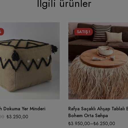
İlgili ürünler
%
SATIŞ !
ch Dokuma Yer Minderi
Rafya Saçaklı Ahşap Tablalı 
Bohem Orta Sehpa
00
₺
3.250,00
₺
3.950,00
–
₺
6.250,00