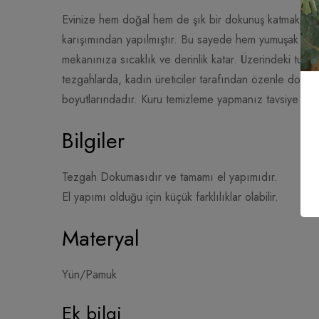
Evinize hem doğal hem de şık bir dokunuş katmak is
karışımından yapılmıştır. Bu sayede hem yumuşak hem
mekanınıza sıcaklık ve derinlik katar. Üzerindeki tuhaf
tezgahlarda, kadın üreticiler tarafından özenle doku
boyutlarındadır. Kuru temizleme yapmanız tavsiye edilir
Bilgiler
Tezgah Dokumasıdır ve tamamı el yapımıdır.
El yapımı olduğu için küçük farklılıklar olabilir.
Materyal
Yün/Pamuk
Ek bilgi