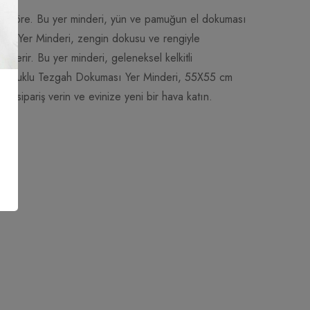
e göre. Bu yer minderi, yün ve pamuğun el dokuması
ası Yer Minderi, zengin dokusu ve rengiyle
 verir. Bu yer minderi, geleneksel kelkitli
ney Pamuklu Tezgah Dokuması Yer Minderi, 55X55 cm
di sipariş verin ve evinize yeni bir hava katın.