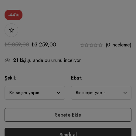
-44%
₺
5.859,00
₺
3.259,00
(0 inceleme)
21
kişi şu anda bu ürünü inceliyor
Şekil:
Ebat:
Sepete Ekle
Şimdi al