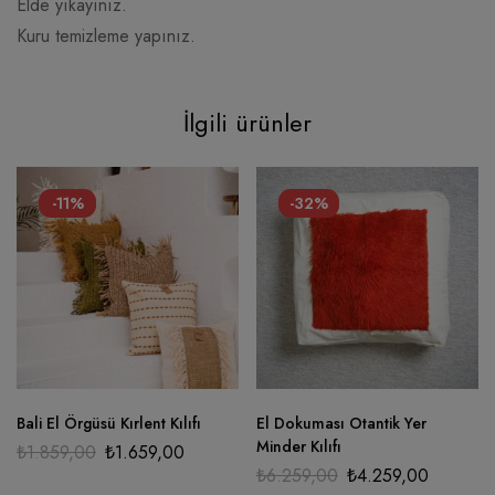
Elde yıkayınız.
Kuru temizleme yapınız.
İlgili ürünler
-11%
-32%
Bali El Örgüsü Kırlent Kılıfı
El Dokuması Otantik Yer
Minder Kılıfı
₺
1.859,00
₺
1.659,00
₺
6.259,00
₺
4.259,00