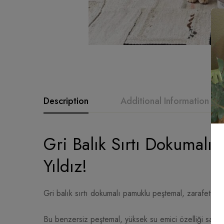
Description
Additional Information
Gri Balık Sırtı Dokumalı 
Yıldız!
Gri balık sırtı dokumalı pamuklu peştemal, zarafet ve k
Bu benzersiz peştemal, yüksek su emici özelliği say