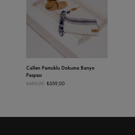
Callen Pamuklu Dokuma Banyo
Paspası
₺
459,00
₺
359,00