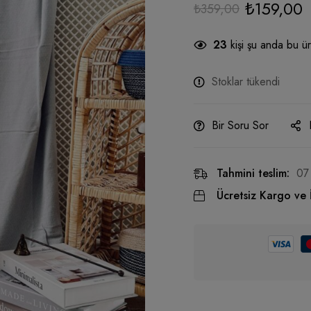
₺
159,00
₺
359,00
23
kişi şu anda bu ür
Stoklar tükendi
Bir Soru Sor
Tahmini teslim:
07
Ücretsiz Kargo ve 