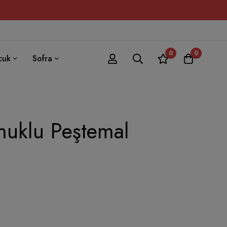
0
0
cuk
Sofra
muklu Peştemal