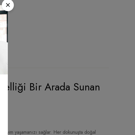
vselliği Bir Arada Sunan
deneyim yaşamanızı sağlar. Her dokunuşta doğal