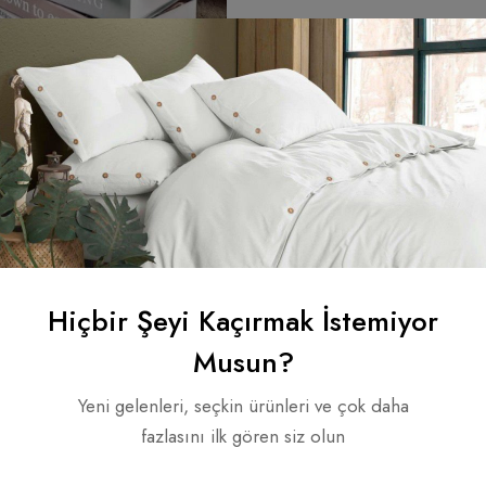
Marka hakkında
Reviews (0)
Sorular
Pamuklu Peştemal: Şıklık ve İşle
Hiçbir Şeyi Kaçırmak İstemiyor
Musun?
Yeni gelenleri, seçkin ürünleri ve çok daha
ullanışlılık arayanların vazgeçilmezi haline geliyor.
fazlasını ilk gören siz olun
esinde hızlı kuruyan peştemal, plajda veya hamamda unutulmaz bir 