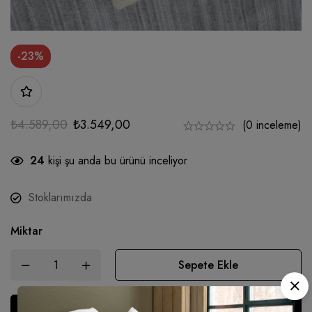
-23%
₺
4.589,00
₺
3.549,00
(0 inceleme)
24
kişi şu anda bu ürünü inceliyor
Stoklarımızda
Miktar
Sepete Ekle
Şimdi al