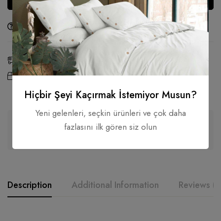
Bir Soru Sor
Paylaş
Alternative:
Tahmini teslim:
13 - 19 Ağu, 2026
Ücretsiz Kargo ve
₺
3.500,00
üzerindeki tüm
İade:
siparişlerde
Hiçbir Şeyi Kaçırmak İstemiyor Musun?
Yeni gelenleri, seçkin ürünleri ve çok daha
fazlasını ilk gören siz olun
Güvenli ödeme
Description
Additional Information
Reviews (0