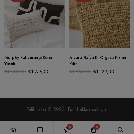
Murphy Kahverengi Keten
Alvaro Rafya El Örgüsü Kırlent
Yastık
Kılıfı
₺
1.959,00
₺
1.759,00
₺
1.959,00
₺
1.129,00
Telif hakkı © 2022. Tüm hakları saklıdır.
0
0