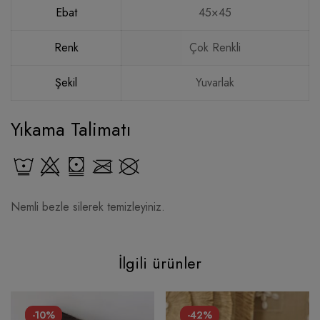
Ebat
45×45
Renk
Çok Renkli
Şekil
Yuvarlak
Yıkama Talimatı
Nemli bezle silerek temizleyiniz.
İlgili ürünler
-10%
-42%