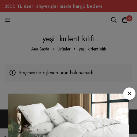
3500 TL üzeri alışverişlerinizde kargo bedava
0
yeşil kırlent kılıfı
Ana Sayfa
Ürünler
yeşil kırlent kılıfı
Seçiminizle eşleşen ürün bulunamadı.
Telif hakkı © 2022. Tüm hakları saklıdır.