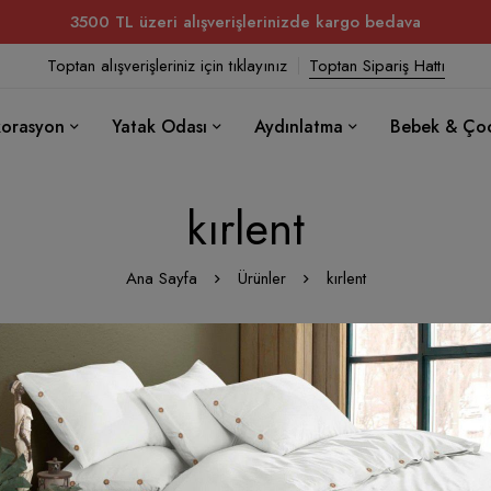
3500 TL üzeri alışverişlerinizde kargo bedava
Toptan alışverişleriniz için tıklayınız
Toptan Sipariş Hattı
orasyon
Yatak Odası
Aydınlatma
Bebek & Ço
kırlent
Ana Sayfa
Ürünler
kırlent
minizle eşleşen ürün bulunamadı.