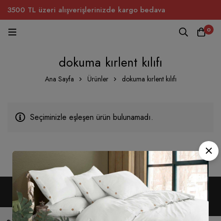
3500 TL üzeri alışverişlerinizde kargo bedava
0
dokuma kırlent kılıfı
Ana Sayfa
Ürünler
dokuma kırlent kılıfı
Seçiminizle eşleşen ürün bulunamadı.
Telif hakkı © 2022. Tüm hakları saklıdır.